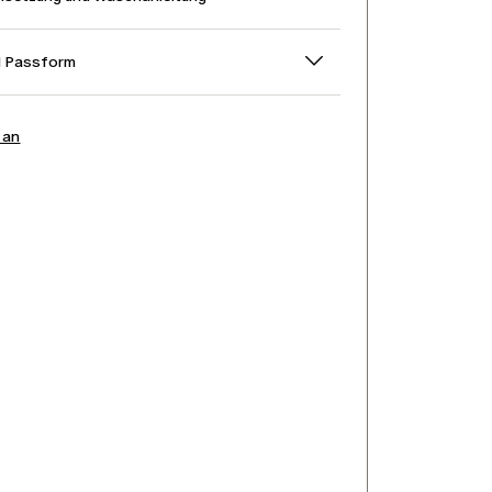
d Passform
 an