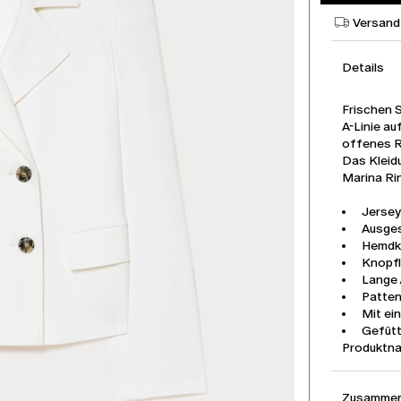
Versand
Details
Frischen 
A-Linie au
offenes R
Das Kleidu
Marina Rin
Jerse
Ausges
Hemdk
Knopfl
Lange 
Patte
Mit ei
Gefütt
Produktn
Zusammen