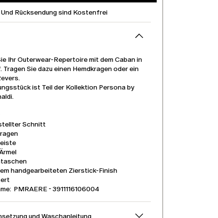
 Und Rücksendung sind Kostenfrei
Sie Ihr Outerwear-Repertoire mit dem Caban in
f. Tragen Sie dazu einen Hemdkragen oder ein
evers.
ngsstück ist Teil der Kollektion Persona by
aldi.
y
tellter Schnitt
ragen
eiste
Ärmel
ntaschen
nem handgearbeiteten Zierstick-Finish
ert
ame: PMRAERE - 3911116106004
setzung und Waschanleitung