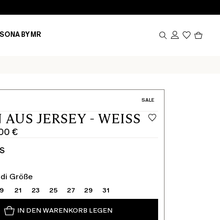
Produk
SONA BY MR
im
Waren
0
KATEGORIE:
SALE
 AUS JERSEY - WEISS
,00 €
cher
SS
ldi Größe
19
21
23
25
27
29
31
IN DEN WARENKORB LEGEN