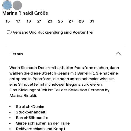
169,00
101,00
€
€
Marina Rinaldi Größe
15
17
19
21
23
25
27
29
31
Versand Und Rücksendung sind Kostenfrei
Details
Wenn Sie nach Denim mit aktueller Passform suchen, dann
wählen Sie diese Stretch-Jeans mit Barrel Fit. Sie hat eine
entspannte Passform, die nach unten schmaler wird, um
eine Silhouette mit müheloser Eleganz zu kreieren.
Das Kleidungsstück ist Teil der Kollektion Persona by
Marina Rinaldi.
Stretch-Denim
Stückbehandelt
Barrel-Silhouette
Gürtelschlaufen an der Taille
Reißverschluss und Knopf