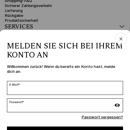
Shopping-FAQ
Sicherer Zahlungsverkehr
Lieferung
Rückgabe
Produktsicherheit
SERVICES
RECHTSBEREICH
MELDEN SIE SICH BEI IHREM
KONTO AN
LAND UND SPRACHE
Willkommen zurück! Wenn du bereits ein Konto hast, melde
dich an.
Deutschland | de
ändern
E-Mail*
Passwort*
MARINA RINALDI
Passwort vergessen?