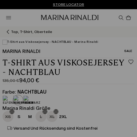
Sie haben kein Konto? REGISTRIEREN SIE SICH JETZT
KOSTENLOSE LIEFERUNG UND RÜCKSENDUNG
STORE LOCATOR
Pro
im
Wa
0
Top, T-Shirt, Oberteile
MARINA RINALDI
KATEGO
SALE
T-SHIRT AUS VISKOSEJERSEY
- NACHTBLAU
94,00 €
135,00 €
Ursprünglicher
Aktueller
Preis
Preis
Farbe:
NACHTBLAU
135,00
94,00
€
€
Marina Rinaldi Größe
XS
S
M
L
XL
2XL
Versand Und Rücksendung sind Kostenfrei