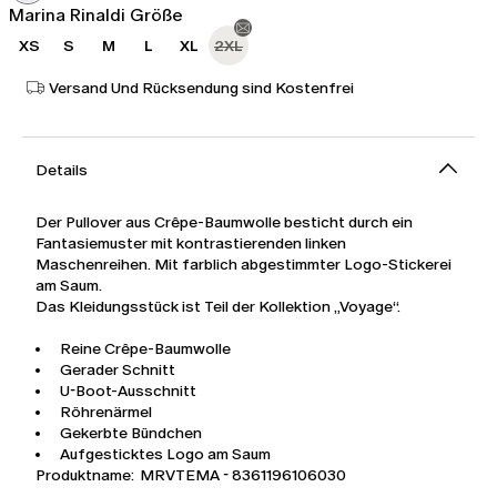
Marina Rinaldi Größe
XS
S
M
L
XL
2XL
Versand Und Rücksendung sind Kostenfrei
Details
Der Pullover aus Crêpe-Baumwolle besticht durch ein
Fantasiemuster mit kontrastierenden linken
Maschenreihen. Mit farblich abgestimmter Logo-Stickerei
am Saum.
Das Kleidungsstück ist Teil der Kollektion „Voyage“.
Reine Crêpe-Baumwolle
Gerader Schnitt
U-Boot-Ausschnitt
Röhrenärmel
Gekerbte Bündchen
Aufgesticktes Logo am Saum
Produktname: MRVTEMA - 8361196106030