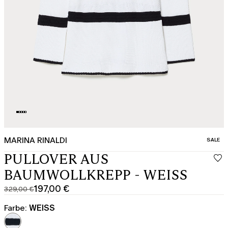
MARINA RINALDI
KATEGO
SALE
PULLOVER AUS
BAUMWOLLKREPP - WEISS
197,00 €
329,00 €
Ursprünglicher
Aktueller
Preis
Preis
Farbe:
WEISS
329,00
197,00
€
€