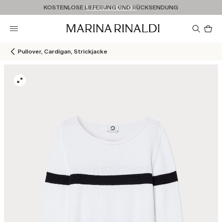
Sie haben kein Konto? REGISTRIEREN SIE SICH JETZT
KOSTENLOSE LIEFERUNG UND RÜCKSENDUNG
STORE LOCATOR
Pro
im
Wa
0
Pullover, Cardigan, Strickjacke