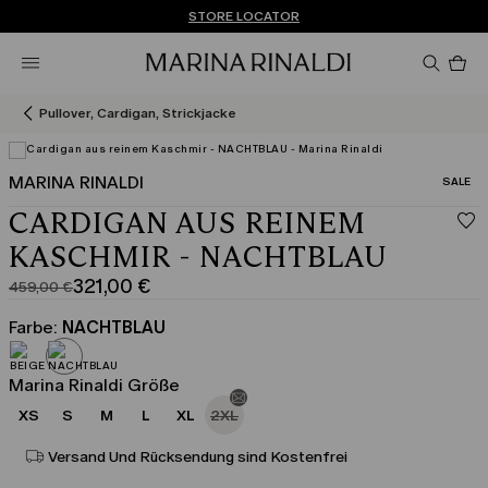
Sie haben kein Konto? REGISTRIEREN SIE SICH JETZT
KOSTENLOSE LIEFERUNG UND RÜCKSENDUNG
STORE LOCATOR
Pro
im
Wa
0
Pullover, Cardigan, Strickjacke
MARINA RINALDI
KATEGO
SALE
CARDIGAN AUS REINEM
KASCHMIR - NACHTBLAU
321,00 €
459,00 €
Ursprünglicher
Aktueller
Preis
Preis
Farbe:
NACHTBLAU
459,00
321,00
€
€
Marina Rinaldi Größe
XS
S
M
L
XL
2XL
Versand Und Rücksendung sind Kostenfrei