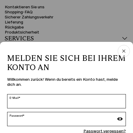
Kontaktieren Sie uns
Shopping-FAQ
Sicherer Zahlungsverkehr
Lieferung
Rückgabe
Produktsicherheit
SERVICES
RECHTSBEREICH
MELDEN SIE SICH BEI IHREM
KONTO AN
LAND UND SPRACHE
Willkommen zurück! Wenn du bereits ein Konto hast, melde
dich an.
Deutschland | de
ändern
E-Mail*
Passwort*
MARINA RINALDI
Passwort vergessen?