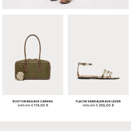
BOSTON BAG AUS CANVAS
FLACHE SANDALEN AUS LEDER
product.price.original
product.price.sale
product.price.original
product.price.sale
249,00 €
174,00 €
365,00 €
255,00 €