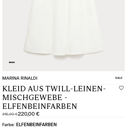
MARINA RINALDI
KATEGO
SALE
KLEID AUS TWILL-LEINEN-
MISCHGEWEBE -
ELFENBEINFARBEN
220,00 €
315,00 €
Ursprünglicher
Aktueller
Preis
Preis
Farbe:
ELFENBEINFARBEN