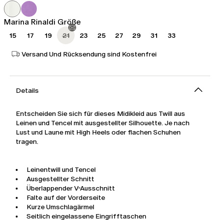
315,00
220,00
€
€
Marina Rinaldi Größe
15
17
19
21
23
25
27
29
31
33
Versand Und Rücksendung sind Kostenfrei
Details
Entscheiden Sie sich für dieses Midikleid aus Twill aus
Leinen und Tencel mit ausgestellter Silhouette. Je nach
Lust und Laune mit High Heels oder flachen Schuhen
tragen.
Leinentwill und Tencel
Ausgestellter Schnitt
Überlappender V-Ausschnitt
Falte auf der Vorderseite
Kurze Umschlagärmel
Seitlich eingelassene Eingrifftaschen