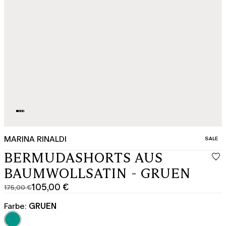
MARINA RINALDI
KATEGO
SALE
BERMUDASHORTS AUS
BAUMWOLLSATIN - GRUEN
105,00 €
175,00 €
Ursprünglicher
Aktueller
Preis
Preis
Farbe:
GRUEN
175,00
105,00
€
€