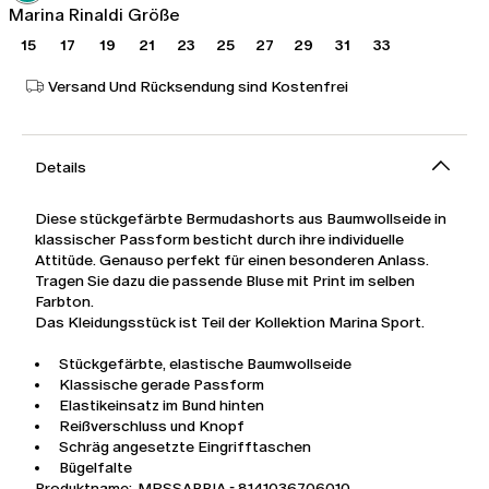
Marina Rinaldi Größe
15
17
19
21
23
25
27
29
31
33
Versand Und Rücksendung sind Kostenfrei
Details
Diese stückgefärbte Bermudashorts aus Baumwollseide in
klassischer Passform besticht durch ihre individuelle
Attitüde. Genauso perfekt für einen besonderen Anlass.
Tragen Sie dazu die passende Bluse mit Print im selben
Farbton.
Das Kleidungsstück ist Teil der Kollektion Marina Sport.
Stückgefärbte, elastische Baumwollseide
Klassische gerade Passform
Elastikeinsatz im Bund hinten
Reißverschluss und Knopf
Schräg angesetzte Eingrifftaschen
Bügelfalte
Produktname: MRSSABBIA - 8141036706010