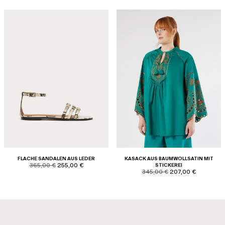
FLACHE SANDALEN AUS LEDER
KASACK AUS BAUMWOLLSATIN MIT
product.price.original
product.price.sale
365,00 €
255,00 €
STICKEREI
product.price.original
product.price.sale
345,00 €
207,00 €