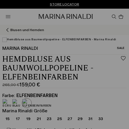
Sie haben kein Konto? REGISTRIEREN SIE SICH JETZT
KOSTENLOSE LIEFERUNG UND RÜCKSENDUNG
STORE LOCATOR
Pro
im
Wa
0
Blusen und Hemden
MARINA RINALDI
KATEGO
SALE
HEMDBLUSE AUS
BAUMWOLLPOPELINE -
ELFENBEINFARBEN
159,00 €
265,00 €
Ursprünglicher
Aktueller
Preis
Preis
Farbe:
ELFENBEINFARBEN
265,00
159,00
€
€
Marina Rinaldi Größe
15
17
19
21
23
25
27
29
31
33