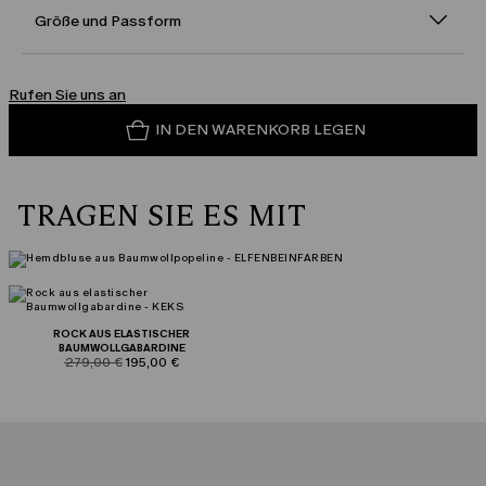
Größe und Passform
Rufen Sie uns an
IN DEN WARENKORB LEGEN
TRAGEN SIE ES MIT
ROCK AUS ELASTISCHER
BAUMWOLLGABARDINE
product.price.original
product.price.sale
279,00 €
195,00 €