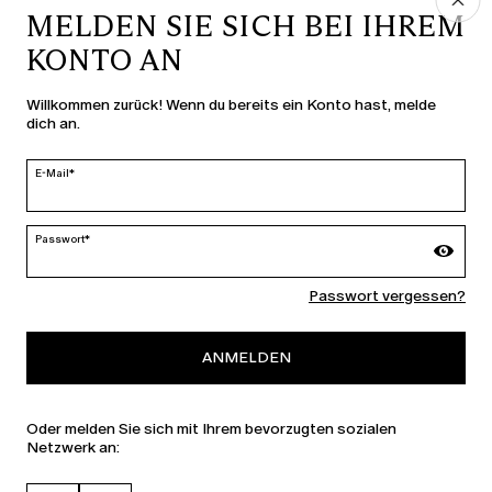
MELDEN SIE SICH BEI IHREM
KONTO AN
LAND UND SPRACHE
Willkommen zurück! Wenn du bereits ein Konto hast, melde
dich an.
Deutschland | de
ändern
E-Mail*
Passwort*
MARINA RINALDI
Passwort vergessen?
PERSONA
ANMELDEN
Oder melden Sie sich mit Ihrem bevorzugten sozialen
Netzwerk an: