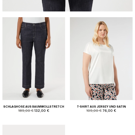
SCHLAGHOSE AUS BAUMWOLLSTRETCH
T-SHIRT AUS JERSEY UND SATIN
product.price.original
product.price.sale
product.price.original
product.price.sale
189,00 €
132,00 €
109,00 €
76,00 €