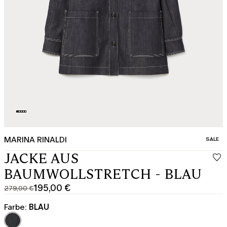
MARINA RINALDI
KATEGO
SALE
JACKE AUS
BAUMWOLLSTRETCH - BLAU
195,00 €
279,00 €
Ursprünglicher
Aktueller
Preis
Preis
Farbe:
BLAU
279,00
195,00
€
€