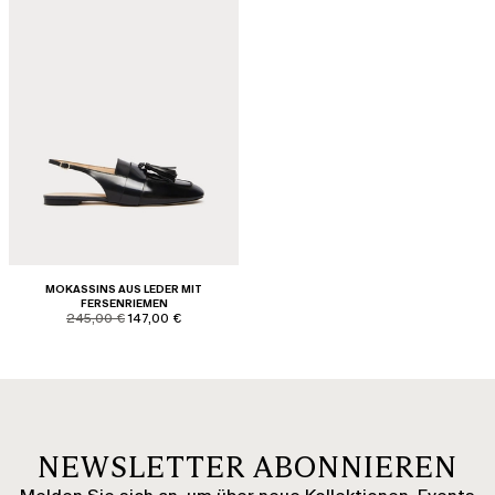
MOKASSINS AUS LEDER MIT
FERSENRIEMEN
product.price.original
product.price.sale
245,00 €
147,00 €
NEWSLETTER ABONNIEREN