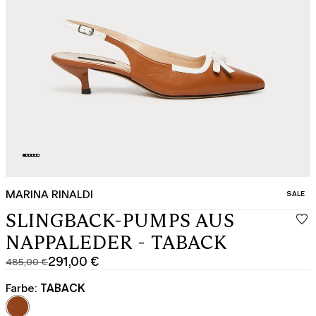
MARINA RINALDI
KATEGO
SALE
SLINGBACK-PUMPS AUS
NAPPALEDER - TABACK
291,00 €
485,00 €
Ursprünglicher
Aktueller
Preis
Preis
Farbe:
TABACK
485,00
291,00
€
€