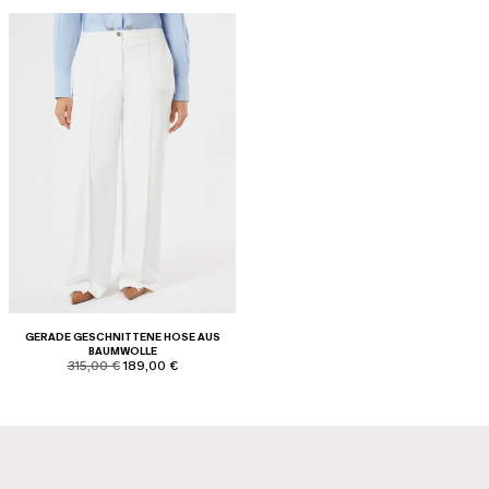
GERADE GESCHNITTENE HOSE AUS
BAUMWOLLE
product.price.original
product.price.sale
315,00 €
189,00 €