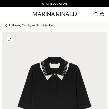
Sie haben kein Konto? REGISTRIEREN SIE SICH JETZT
KOSTENLOSE LIEFERUNG UND RÜCKSENDUNG
STORE LOCATOR
Pro
im
Wa
0
Pullover, Cardigan, Strickjacke