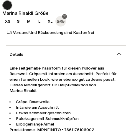
229,00
160,00
€
€
Marina Rinaldi Größe
XS
S
M
L
XL
2XL
Versand Und Rücksendung sind Kostenfrei
Details
Eine zeitgemäße Passform für diesen Pullover aus
Baumwoll-Crêpe mit Intarsien am Ausschnitt. Perfekt für
einen formellen Look, wie er ebenso gut zu Jeans passt.
Dieses Modell gehört zur Hauptkollektion von
Marina Rinaldi.
Crêpe-Baumwolle
Intarsie am Ausschnitt
Etwas schmaler geschnitten
Polokragen mit Schmuckknöpfen
Ellbogenlange Ärmel
Produktname: MRNFINITO - 7361176106002