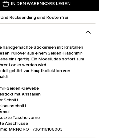
IN DEN WARENKORB LEGEN
 Und Rücksendung sind Kostenfrei
te handgemachte Stickereien mit Kristallen
esen Pullover aus einem Seiden-Kaschmir-
be einzigartig. Ein Modell, das sofort zum
 Ihrer Looks werden wird.
dell gehört zur Hauptkollektion von
aldi.
mir-Seiden-Gewebe
tickt mit Kristallen
r Schnitt
lsausschnitt
Ärmel
etzte Tasche vorne
te Abschlüsse
ame: MRNORO - 7361116106003