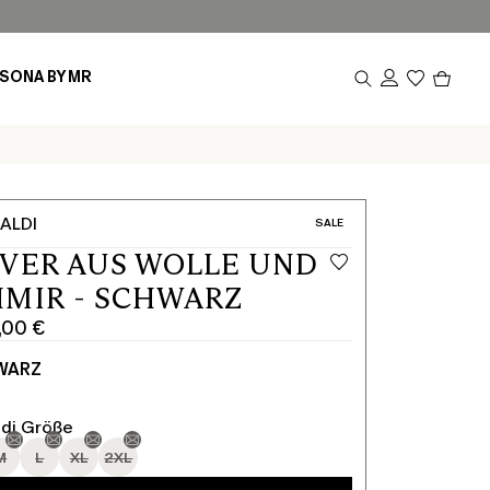
Produk
SONA BY MR
im
Waren
0
ALDI
KATEGORIE:
SALE
VER AUS WOLLE UND
MIR - SCHWARZ
,00 €
cher
WARZ
ldi Größe
M
L
XL
2XL