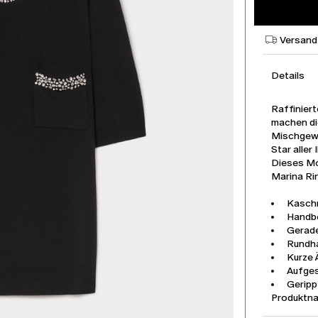
Versand
Details
Raffinier
machen di
Mischgewe
Star aller
Dieses Mo
Marina Rin
Kasch
Handbes
Gerade
Rundha
Kurze 
Aufges
Geripp
Produktn