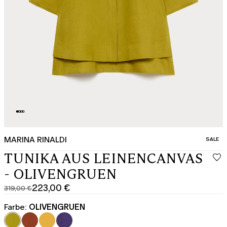
MARINA RINALDI
KATEGO
SALE
TUNIKA AUS LEINENCANVAS
- OLIVENGRUEN
223,00 €
319,00 €
Ursprünglicher
Aktueller
Preis
Preis
Farbe:
OLIVENGRUEN
319,00
223,00
€
€