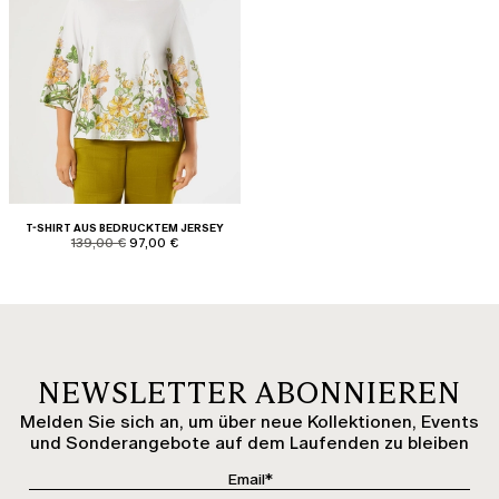
T-SHIRT AUS BEDRUCKTEM JERSEY
product.price.original
product.price.sale
139,00 €
97,00 €
NEWSLETTER ABONNIEREN
Melden Sie sich an, um über neue Kollektionen, Events
und Sonderangebote auf dem Laufenden zu bleiben