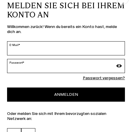
MELDEN SIE SICH BEI IHREM
KONTO AN
LAND UND SPRACHE
Willkommen zurück! Wenn du bereits ein Konto hast, melde
dich an.
Deutschland | de
ändern
E-Mail*
Passwort*
MARINA RINALDI
Passwort vergessen?
PERSONA
ANMELDEN
Oder melden Sie sich mit Ihrem bevorzugten sozialen
Netzwerk an: