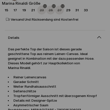
Marina Rinaldi Größe
15
17
19
21
23
25
27
29
31
33
Versand Und Rücksendung sind Kostenfrei
Details
Das perfekte Top der Saison ist dieses gerade
geschnittene Top aus reinem Leinen-Canvas. Ideal
geeignet in Kombination mit der dazu passenden Hose.
Dieses Modell gehört zur Hauptkollektion von
Marina Rinaldi.
Reiner Leinencanvas
Gerader Schnitt
Weiter Rundhalsausschnitt
Seitenschlitze
Tropfenförmiger Ausschnitt mit überzogenem Knopf
Details mit Designer-Spitze
Asymmetrischer Saum
Produktname: MRNAGITARE - 7161016206013