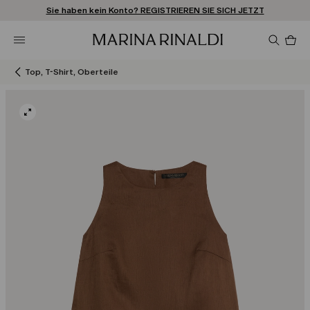
Sie haben kein Konto? REGISTRIEREN SIE SICH JETZT
KOSTENLOSE LIEFERUNG UND RÜCKSENDUNG
STORE LOCATOR
Pro
im
Wa
0
Top, T-Shirt, Oberteile