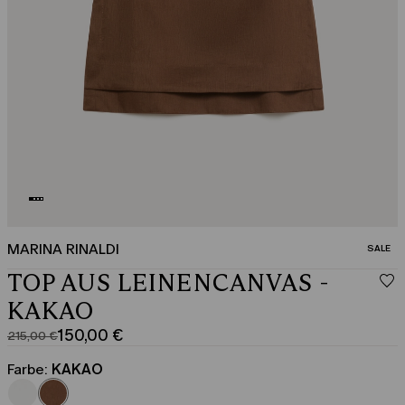
MARINA RINALDI
KATEGO
SALE
TOP AUS LEINENCANVAS -
KAKAO
150,00 €
215,00 €
Ursprünglicher
Aktueller
Preis
Preis
Farbe:
KAKAO
215,00
150,00
€
€