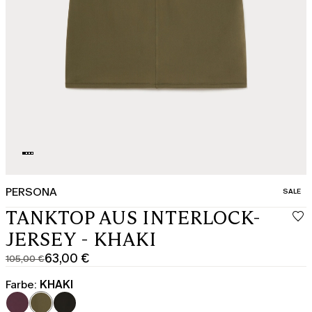
PERSONA
KATEGO
SALE
TANKTOP AUS INTERLOCK-
JERSEY - KHAKI
63,00 €
105,00 €
Ursprünglicher
Aktueller
Preis
Preis
Farbe:
KHAKI
105,00
63,00
€
€