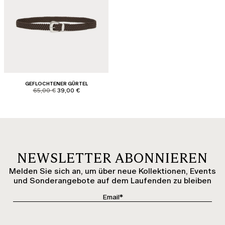
GEFLOCHTENER GÜRTEL
product.price.original
product.price.sale
65,00 €
39,00 €
NEWSLETTER ABONNIEREN
Melden Sie sich an, um über neue Kollektionen, Events
und Sonderangebote auf dem Laufenden zu bleiben