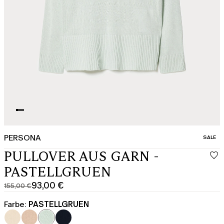
PERSONA
KATEGO
SALE
PULLOVER AUS GARN -
PASTELLGRUEN
93,00 €
155,00 €
Ursprünglicher
Aktueller
Preis
Preis
Farbe:
PASTELLGRUEN
155,00
93,00
€
€