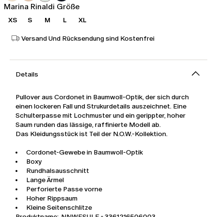
Marina Rinaldi Größe
XS
S
M
L
XL
Versand Und Rücksendung sind Kostenfrei
Details
Pullover aus Cordonet in Baumwoll-Optik, der sich durch
einen lockeren Fall und Strukurdetails auszeichnet. Eine
Schulterpasse mit Lochmuster und ein gerippter, hoher
Saum runden das lässige, raffinierte Modell ab.
Das Kleidungsstück ist Teil der N.O.W.-Kollektion.
Cordonet-Gewebe in Baumwoll-Optik
Boxy
Rundhalsausschnitt
Lange Ärmel
Perforierte Passe vorne
Hoher Rippsaum
Kleine Seitenschlitze
Produktname: NNWESULE - 3361216506003