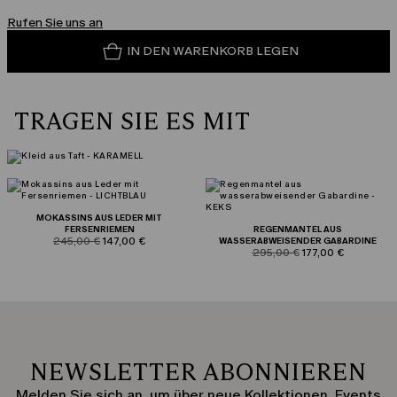
Rufen Sie uns an
IN DEN WARENKORB LEGEN
TRAGEN SIE ES MIT
MOKASSINS AUS LEDER MIT
FERSENRIEMEN
REGENMANTEL AUS
product.price.original
product.price.sale
245,00 €
147,00 €
WASSERABWEISENDER GABARDINE
product.price.original
product.price.sale
295,00 €
177,00 €
NEWSLETTER ABONNIEREN
Melden Sie sich an, um über neue Kollektionen, Events