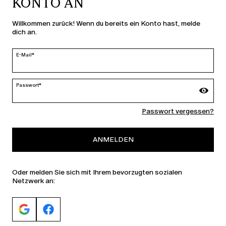
KONTO AN
LAND UND SPRACHE
Willkommen zurück! Wenn du bereits ein Konto hast, melde
dich an.
Deutschland | de
ändern
E-Mail*
Passwort*
MARINA RINALDI
Passwort vergessen?
PERSONA
ANMELDEN
Oder melden Sie sich mit Ihrem bevorzugten sozialen
Netzwerk an: