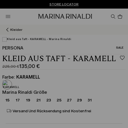
Sie haben kein Konto? REGISTRIEREN SIE SICH JETZT
KOSTENLOSE LIEFERUNG UND RÜCKSENDUNG
STORE LOCATOR
Pro
im
Wa
0
Kleider
PERSONA
KATEGO
SALE
In 3D anzeigen
KLEID AUS TAFT - KARAMELL
135,00 €
225,00 €
Ursprünglicher
Aktueller
Preis
Preis
Farbe:
KARAMELL
225,00
135,00
€
€
Marina Rinaldi Größe
15
17
19
21
23
25
27
29
31
Versand Und Rücksendung sind Kostenfrei