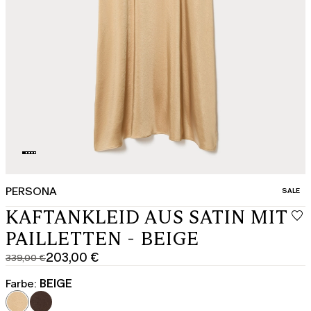
PERSONA
KATEGO
SALE
KAFTANKLEID AUS SATIN MIT
PAILLETTEN - BEIGE
203,00 €
339,00 €
Ursprünglicher
Aktueller
Preis
Preis
Farbe:
BEIGE
339,00
203,00
€
€