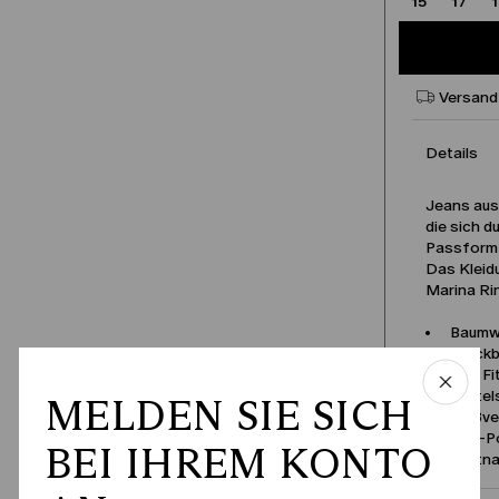
15
17
Versand
Details
Jeans aus
die sich d
Passform 
Das Kleidu
Marina Rin
Baumwo
Stückb
Slim Fi
Gürtels
MELDEN SIE SICH
Reißve
Five-P
BEI IHREM KONTO
Produktn