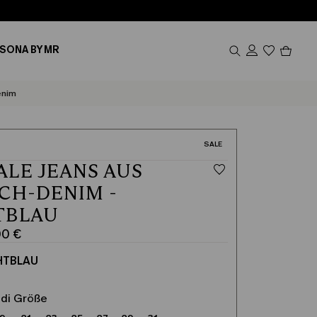
Produk
SONA BY MR
im
Waren
0
enim
KATEGORIE:
SALE
LE JEANS AUS
CH-DENIM -
TBLAU
00 €
cher
HTBLAU
ldi Größe