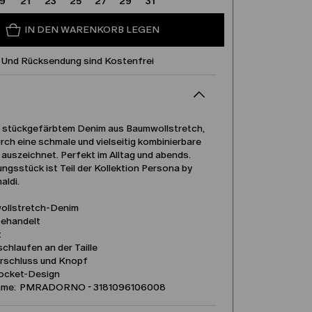
19
21
23
25
27
29
31
IN DEN WARENKORB LEGEN
 Und Rücksendung sind Kostenfrei
 stückgefärbtem Denim aus Baumwollstretch,
urch eine schmale und vielseitig kombinierbare
auszeichnet. Perfekt im Alltag und abends.
ngsstück ist Teil der Kollektion Persona by
aldi.
llstretch-Denim
ehandelt
t
chlaufen an der Taille
rschluss und Knopf
ocket-Design
ame: PMRADORNO - 3181096106008