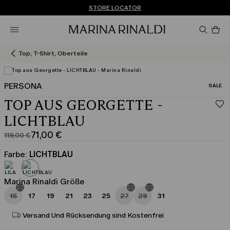
Sie haben kein Konto? REGISTRIEREN SIE SICH JETZT
KOSTENLOSE LIEFERUNG UND RÜCKSENDUNG
STORE LOCATOR
Pro
im
Wa
0
Top, T-Shirt, Oberteile
PERSONA
KATEGO
SALE
TOP AUS GEORGETTE -
LICHTBLAU
71,00 €
119,00 €
Ursprünglicher
Aktueller
Preis
Preis
Farbe:
LICHTBLAU
119,00
71,00
€
€
Marina Rinaldi Größe
15
17
19
21
23
25
27
29
31
Versand Und Rücksendung sind Kostenfrei