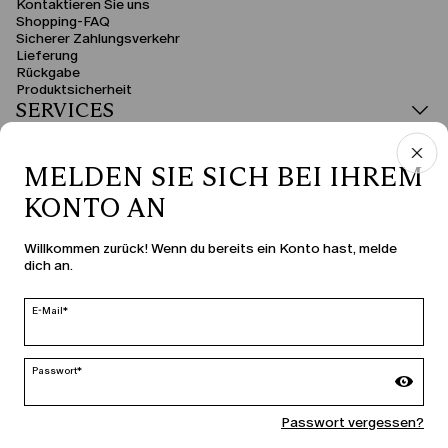
Kontaktieren Sie uns
Shopping-FAQ
Sicherer Zahlungsverkehr
Lieferung
Rückgabe
Produktsicherheit
SERVICES
RECHTSBEREICH
MELDEN SIE SICH BEI IHREM
KONTO AN
LAND UND SPRACHE
Willkommen zurück! Wenn du bereits ein Konto hast, melde
dich an.
Deutschland | de
ändern
E-Mail*
Passwort*
MARINA RINALDI
Passwort vergessen?