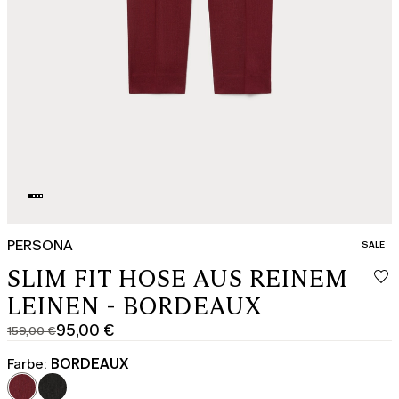
PERSONA
KATEGO
SALE
SLIM FIT HOSE AUS REINEM
LEINEN - BORDEAUX
95,00 €
159,00 €
Ursprünglicher
Aktueller
Preis
Preis
Farbe:
BORDEAUX
159,00
95,00
€
€