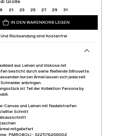
ldi Größe
19
21
23
25
27
29
31
IN DEN WARENKORB LEGEN
 Und Rücksendung sind Kostenfrei
xikleid aus Leinen und Viskose mit
fen besticht durch seine fließende Silhouette.
assenden kurzen Ärmel lassen sich jederzeit
 Schneider anbringen.
ngsstück ist Teil der Kollektion Persona by
aldi.
e-Canvas und Leinen mit Nadelstreifen
tellter Schnitt
lsausschnitt
taschen
rmel mitgeliefert
ame: PMROBOLI - 3221176206002