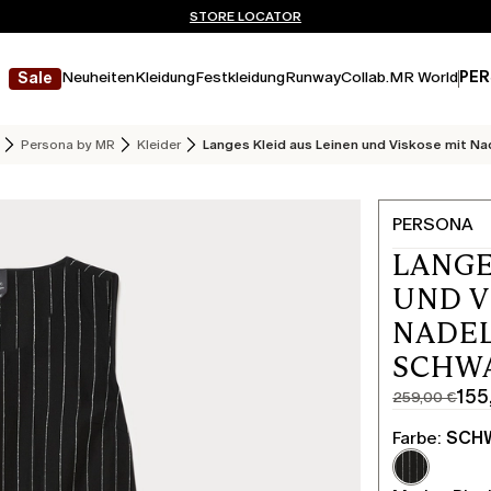
Sie haben kein Konto? REGISTRIEREN SIE SICH JETZT
KOSTENLOSE LIEFERUNG UND RÜCKSENDUNG
STORE LOCATOR
Neuheiten
Kleidung
Festkleidung
Runway
Collab.
MR World
PER
Sale
Persona by MR
Kleider
Langes Kleid aus Leinen und Viskose mit Na
PERSONA
LANGE
UND V
NADEL
SCHW
155
259,00 €
Ursprüngli
Aktueller
Preis
Preis
Farbe:
SCH
259,00
155,00
€
€