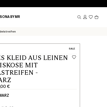
Produk
SONA BY MR
im
Waren
0
delstreifen
KATEGORIE:
SALE
S KLEID AUS LEINEN
ISKOSE MIT
STREIFEN -
ARZ
,00 €
cher
WARZ