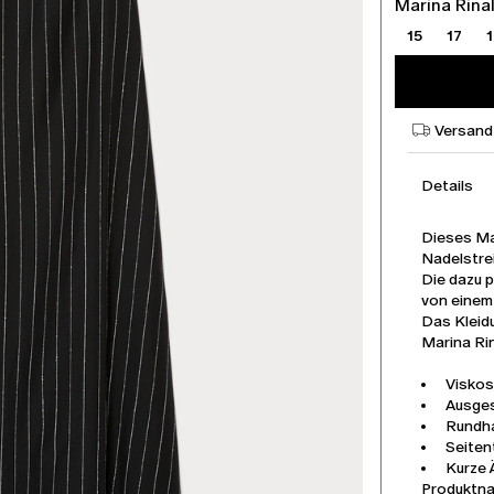
Marina Rina
15
17
Versand
Details
Dieses Ma
Nadelstrei
Die dazu p
von einem
Das Kleidu
Marina Rin
Viskos
Ausges
Rundha
Seiten
Kurze Ä
Produktn